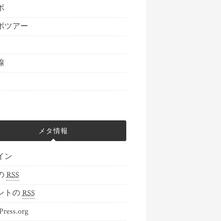
ボ
ボツアー
線
メタ情報
イン
の
RSS
ントの
RSS
ress.org