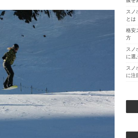
腹を
スノ
とは
格安
方
スノ
に選
スノ
に注