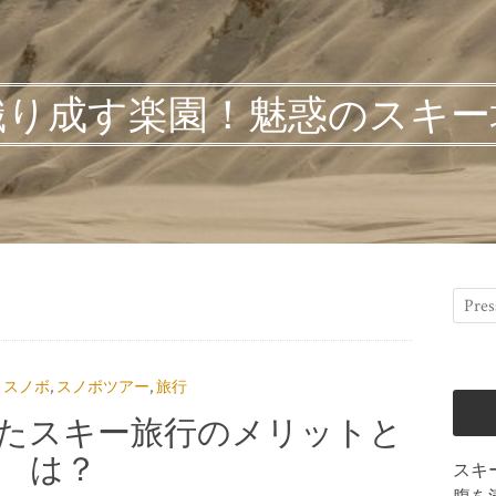
織り成す楽園！魅惑のスキー
・スノボ
,
スノボツアー
,
旅行
たスキー旅行のメリットと
は？
スキ