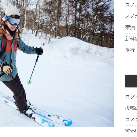
スノ
スノ
宿泊
新幹
旅行
ログ
投稿
コメ
WordP