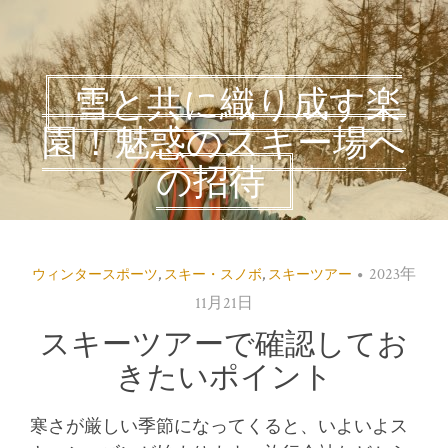
雪と共に織り成す楽
園！魅惑のスキー場へ
の招待
2023年
ウィンタースポーツ
,
スキー・スノボ
,
スキーツアー
11月21日
スキーツアーで確認してお
きたいポイント
寒さが厳しい季節になってくると、いよいよス